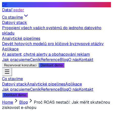
DF
Data
Feeder
Co stavíme
Datový stack
Propojení všech vašich systémů do jednoho datového
skladu
Analytické pipelines
Devět hotových modelů pro klíčové byznysové otázky
Aplikace
AI asistent, chytré alerty a obohacování reklam
Jak pracujeme
Ceník
Reference
Blog
O nás
Kontakt
Rezervovat konzultaci
Domluvit demo
Co stavíme
Datový stack
Analytické pipelines
Aplikace
Jak pracujeme
Ceník
Reference
Blog
O nás
Kontakt
Domluvit demo
Home
Blog
Proč ROAS nestačí: Jak měřit skutečnou
ziskovost e-shopu