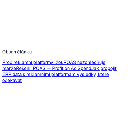
ROAS
POAS
marže
ziskovost
JT
Jakub Tržický
Zakladatel DataFeederu
Zpět na blog
Obsah článku
Proč reklamní platformy lžou
ROAS nezohledňuje
marže
Řešení: POAS — Profit on Ad Spend
Jak propojit
ERP data s reklamními platformami
Výsledky, které
očekávat
BI
7 min čtení
5 dashboardů, které by měl mít každý e-shop