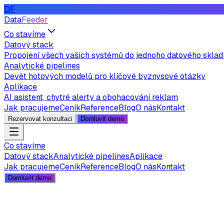
DF
Data
Feeder
Co stavíme
Datový stack
Propojení všech vašich systémů do jednoho datového sklad
Analytické pipelines
Devět hotových modelů pro klíčové byznysové otázky
Aplikace
AI asistent, chytré alerty a obohacování reklam
Jak pracujeme
Ceník
Reference
Blog
O nás
Kontakt
Rezervovat konzultaci
Domluvit demo
Co stavíme
Datový stack
Analytické pipelines
Aplikace
Jak pracujeme
Ceník
Reference
Blog
O nás
Kontakt
Domluvit demo
analytikem