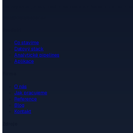
Datový sklad, analytické pipelines a aplikace pro e-comme
data@datafeeder.cz
Produkt
Co stavíme
Datový stack
Analytické pipelines
Aplikace
Firma
O nás
Jak pracujeme
Reference
Blog
Kontakt
Zdroje