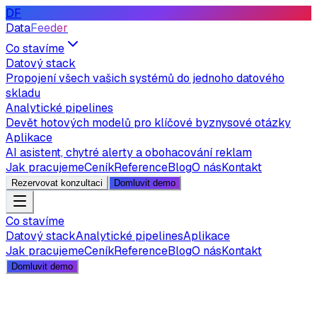
DF
Data
Feeder
Co stavíme
Datový stack
Propojení všech vašich systémů do jednoho datového
skladu
Analytické pipelines
Devět hotových modelů pro klíčové byznysové otázky
Aplikace
AI asistent, chytré alerty a obohacování reklam
Jak pracujeme
Ceník
Reference
Blog
O nás
Kontakt
Rezervovat konzultaci
Domluvit demo
Co stavíme
Datový stack
Analytické pipelines
Aplikace
Jak pracujeme
Ceník
Reference
Blog
O nás
Kontakt
Domluvit demo