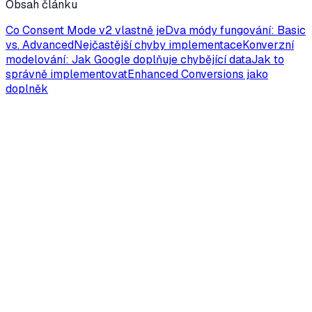
Obsah článku
Co Consent Mode v2 vlastně je
Dva módy fungování: Basic
vs. Advanced
Nejčastější chyby implementace
Konverzní
modelování: Jak Google doplňuje chybějící data
Jak to
správně implementovat
Enhanced Conversions jako
doplněk
Analytika
8 min čtení
Proč ROAS nestačí: Jak měřit skutečnou
ziskovost e-shopu
ROAS je nejsledovanější metrika v e-commerce
marketingu. Ale říká vám skutečně, jestli vyděláváte?
Podívejte se, proč potřebujete POAS.
Jakub Tržický
·
15. listopadu 2024