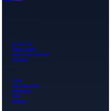
Datový sklad, analytické pipelines a aplikace pro e-
commerce. Postavíme, propojíme, automatizujeme.
data@datafeeder.cz
Produkt
Co stavíme
Datový stack
Analytické pipelines
Aplikace
Firma
O nás
Jak pracujeme
Reference
Blog
Kontakt