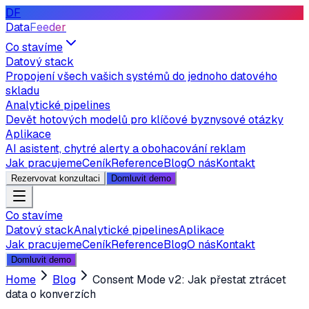
DF
Data
Feeder
Co stavíme
Datový stack
Propojení všech vašich systémů do jednoho datového
skladu
Analytické pipelines
Devět hotových modelů pro klíčové byznysové otázky
Aplikace
AI asistent, chytré alerty a obohacování reklam
Jak pracujeme
Ceník
Reference
Blog
O nás
Kontakt
Rezervovat konzultaci
Domluvit demo
Co stavíme
Datový stack
Analytické pipelines
Aplikace
Jak pracujeme
Ceník
Reference
Blog
O nás
Kontakt
Domluvit demo
Home
Blog
Consent Mode v2: Jak přestat ztrácet
data o konverzích